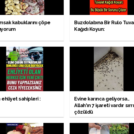
msak kabuklarını çöpe
Buzdolabına Bir Rulo Tuva
ıyorum
Kağıdı Koyun:
ehliyet sahipleri :
Evine karınca geliyorsa..
Allah'ın 7 işareti vardır sırrı
çözüldü