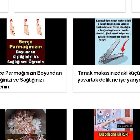
çe Parmağınızın Boyundan
Tırnak makasınızdaki küç
iğinizi ve Sağlığınızı
yuvarlak delik ne işe yarıy
enin