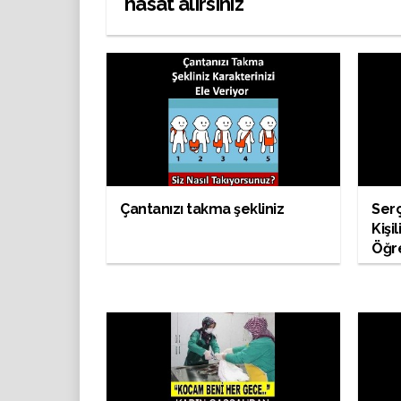
hasat alırsınız
Çantanızı takma şekliniz
Ser
Kişil
Öğr