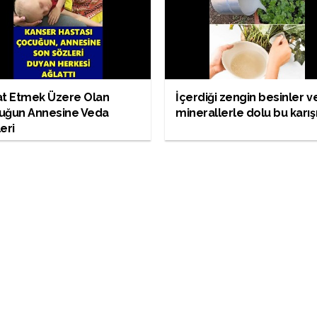
at Etmek Üzere Olan
İçerdiği zengin besinler v
uğun Annesine Veda
minerallerle dolu bu karı
eri