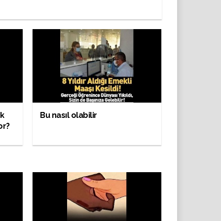
ük
Bu nasıl olabilir
or?