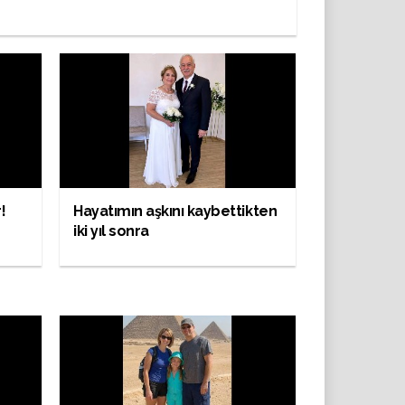
!
Hayatımın aşkını kaybettikten
iki yıl sonra