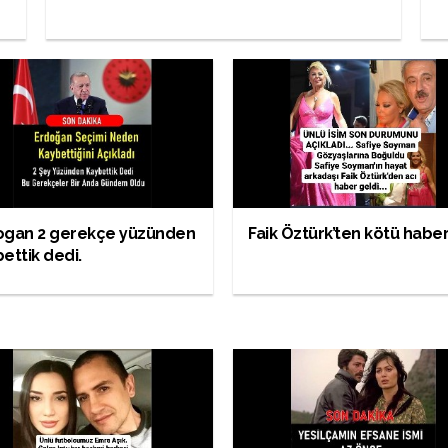
ogan 2 gerekçe yüzünden
Faik Öztürk’ten kötü haber
ettik dedi.