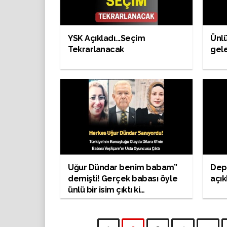
YSK Açıkladı...Seçim
Ünlü
Tekrarlanacak
gele
Uğur Dündar benim babam’’
Depr
demişti! Gerçek babası öyle
açık
ünlü bir isim çıktı ki…