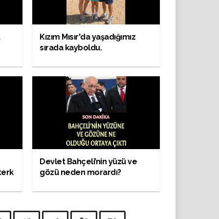
t
Kızım Mısır'da yaşadığımız
sırada kayboldu.
Devlet Bahçeli’nin yüzü ve
terk
gözü neden morardı?