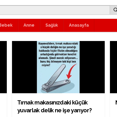
Bebek
Anne
Sağlık
Anasayfa
Tırnak makasınızdaki küçük
yuvarlak delik ne işe yarıyor?