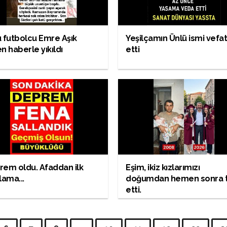
 futbolcu Emre Aşık
Yeşilçamın Ünlü ismi vefa
n haberle yıkıldı
etti
em oldu. Afaddan ilk
Eşim, ikiz kızlarımızı
lama...
doğumdan hemen sonra 
etti.