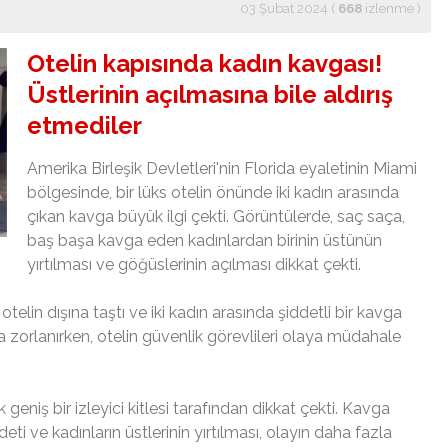
03 Şubat 2024 (
668
izlenme
)
Otelin kapısında kadın kavgası!
Üstlerinin açılmasına bile aldırış
etmediler
Amerika Birleşik Devletleri'nin Florida eyaletinin Miami
bölgesinde, bir lüks otelin önünde iki kadın arasında
çıkan kavga büyük ilgi çekti. Görüntülerde, saç saça,
baş başa kavga eden kadınlardan birinin üstünün
yırtılması ve göğüslerinin açılması dikkat çekti.
telin dışına taştı ve iki kadın arasında şiddetli bir kavga
ta zorlanırken, otelin güvenlik görevlileri olaya müdahale
eniş bir izleyici kitlesi tarafından dikkat çekti. Kavga
ddeti ve kadınların üstlerinin yırtılması, olayın daha fazla