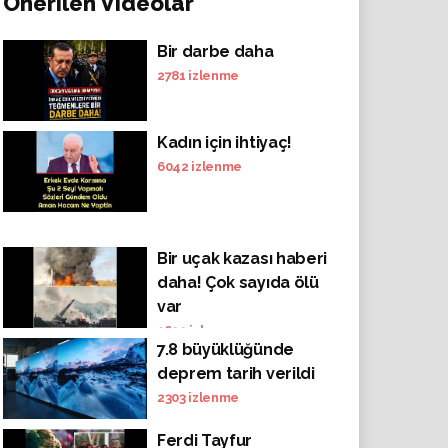
Önerilen Videolar
Bir darbe daha
2781
izlenme
Kadın için ihtiyaç!
6042
izlenme
Bir uçak kazası haberi
daha! Çok sayıda ölü
var
1629
izlenme
7.8 büyüklüğünde
deprem tarih verildi
2303
izlenme
Ferdi Tayfur