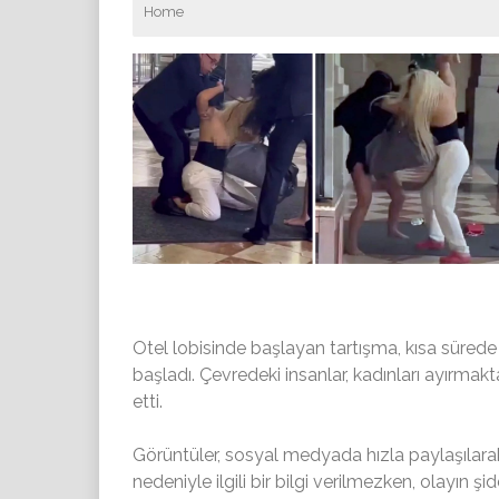
Home
Otel lobisinde başlayan tartışma, kısa sürede o
başladı. Çevredeki insanlar, kadınları ayırmak
etti.
Görüntüler, sosyal medyada hızla paylaşılarak g
nedeniyle ilgili bir bilgi verilmezken, olayın şi