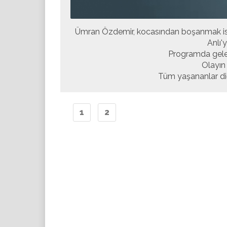
Ümran Özdemir, kocasından boşanmak is
Anlı'
Programda gelen
Olayın 
Tüm yaşananlar di
1
2