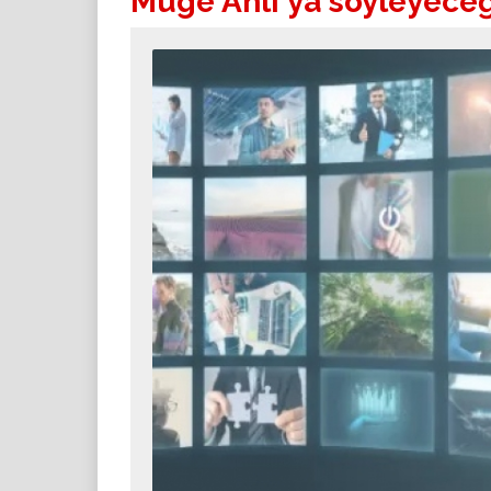
Müge Anlı'ya söyleyeceğ