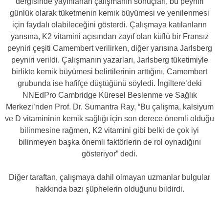
dergisinde yayınlanan çalışmanın sonuçları, bu peyniri
günlük olarak tüketmenin kemik büyümesi ve yenilenmesi
için faydalı olabileceğini gösterdi. Çalışmaya katılanların
yarısına, K2 vitamini açısından zayıf olan küflü bir Fransız
peyniri çeşiti Camembert verilirken, diğer yarısına Jarlsberg
peyniri verildi. Çalışmanın yazarları, Jarlsberg tüketimiyle
birlikte kemik büyümesi belirtilerinin arttığını, Camembert
grubunda ise hafifçe düştüğünü söyledi. İngiltere’deki
NNEdPro Cambridge Küresel Beslenme ve Sağlık
Merkezi’nden Prof. Dr. Sumantra Ray, “Bu çalışma, kalsiyum
ve D vitamininin kemik sağlığı için son derece önemli olduğu
bilinmesine rağmen, K2 vitamini gibi belki de çok iyi
bilinmeyen başka önemli faktörlerin de rol oynadığını
gösteriyor” dedi.
Diğer taraftan, çalışmaya dahil olmayan uzmanlar bulgular
hakkında bazı şüphelerin olduğunu bildirdi.