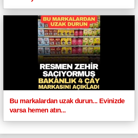
Bu markalardan uzak durun... Evinizde
varsa hemen atın...