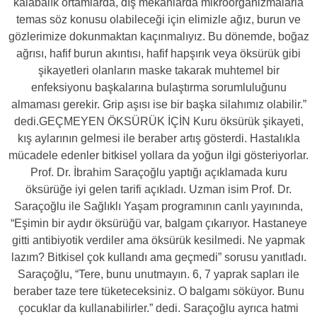
kalabalık ortamlarda, dış mekanlarda mikroorganizmalarla
temas söz konusu olabileceği için elimizle ağız, burun ve
gözlerimize dokunmaktan kaçınmalıyız. Bu dönemde, boğaz
ağrısı, hafif burun akıntısı, hafif hapşırık veya öksürük gibi
şikayetleri olanların maske takarak muhtemel bir
enfeksiyonu başkalarına bulaştırma sorumluluğunu
almaması gerekir. Grip aşısı ise bir başka silahımız olabilir.”
dedi.GEÇMEYEN ÖKSÜRÜK İÇİN Kuru öksürük şikayeti,
kış aylarının gelmesi ile beraber artış gösterdi. Hastalıkla
mücadele edenler bitkisel yollara da yoğun ilgi gösteriyorlar.
Prof. Dr. İbrahim Saraçoğlu yaptığı açıklamada kuru
öksürüğe iyi gelen tarifi açıkladı. Uzman isim Prof. Dr.
Saraçoğlu ile Sağlıklı Yaşam programının canlı yayınında,
“Eşimin bir aydır öksürüğü var, balgam çıkarıyor. Hastaneye
gitti antibiyotik verdiler ama öksürük kesilmedi. Ne yapmak
lazım? Bitkisel çok kullandı ama geçmedi” sorusu yanıtladı.
Saraçoğlu, “Tere, bunu unutmayın. 6, 7 yaprak sapları ile
beraber taze tere tüketeceksiniz. O balgamı söküyor. Bunu
çocuklar da kullanabilirler.” dedi. Saraçoğlu ayrıca hatmi