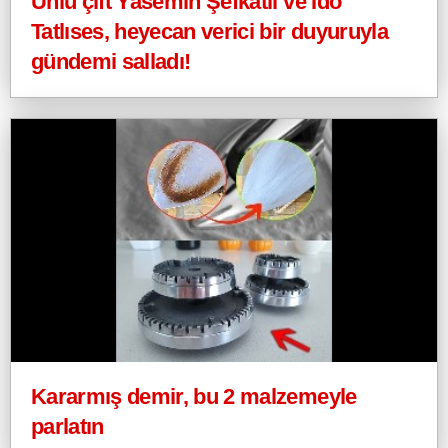
Ünlü çift Yasemin Şefkatli ve İdo
Tatlıses, heyecan verici bir duyuruyla
gündemi salladı!
Kararmış demir, bu 2 malzemeyle
parlatın