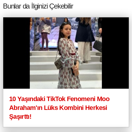
Bunlar da İlginizi Çekebilir
10 Yaşındaki TikTok Fenomeni Moo
Abraham'ın Lüks Kombini Herkesi
Şaşırttı!