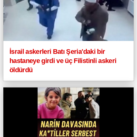
İsrail askerleri Batı Şeria'daki bir
hastaneye girdi ve üç Filistinli askeri
öldürdü