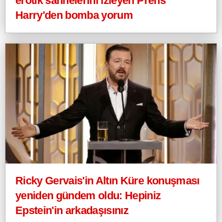
erotik sahnelerini izleyen Prens
Harry'den bomba yorum
Ricky Gervais'in Altın Küre konuşması
yeniden gündem oldu: Hepiniz
Epstein'in arkadaşısınız