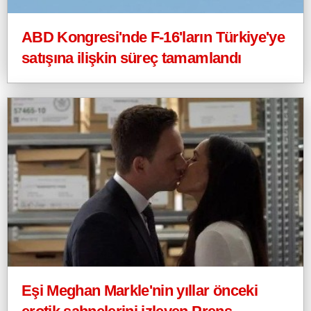
ABD Kongresi'nde F-16'ların Türkiye'ye
satışına ilişkin süreç tamamlandı
Eşi Meghan Markle'nin yıllar önceki