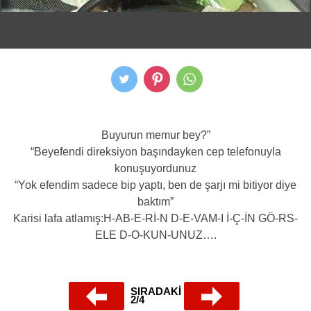
Buyurun memur bey?”
“Beyefendi direksiyon başındayken cep telefonuyla
konuşuyordunuz
“Yok efendim sadece bip yaptı, ben de şarjı mi bitiyor diye
baktım”
Karisi lafa atlamış:H-AB-E-Rİ-N D-E-VAM-I İ-Ç-İN GÖ-RS-
ELE D-O-KUN-UNUZ….
SIRADAKİ
2/4