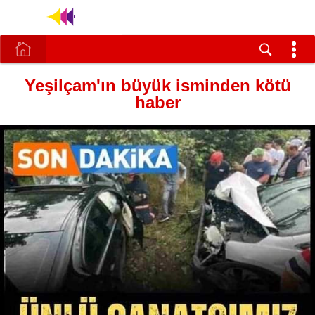
Yeşilçam'ın büyük isminden kötü
haber