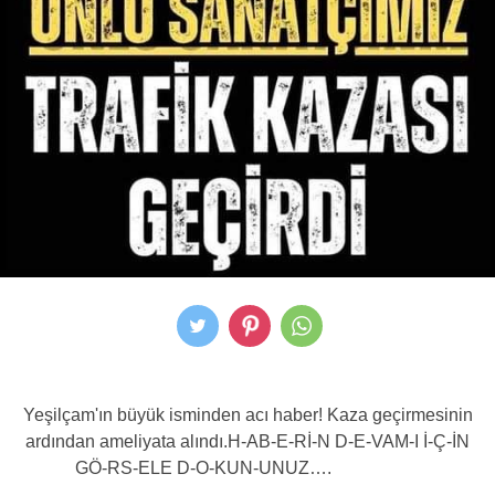
Yeşilçam'ın büyük isminden acı haber! Kaza geçirmesinin
ardından ameliyata alındı.H-AB-E-Rİ-N D-E-VAM-I İ-Ç-İN
GÖ-RS-ELE D-O-KUN-UNUZ….