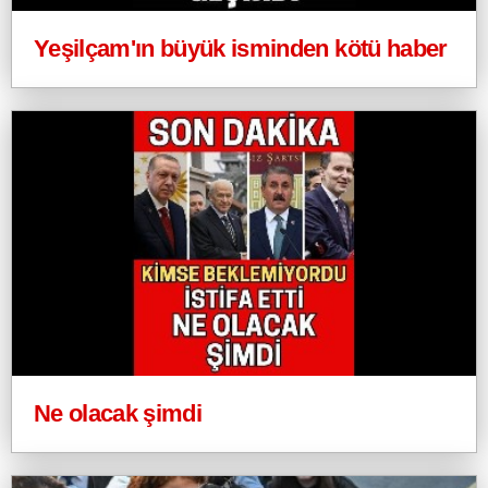
Yeşilçam'ın büyük isminden kötü haber
Ne olacak şimdi