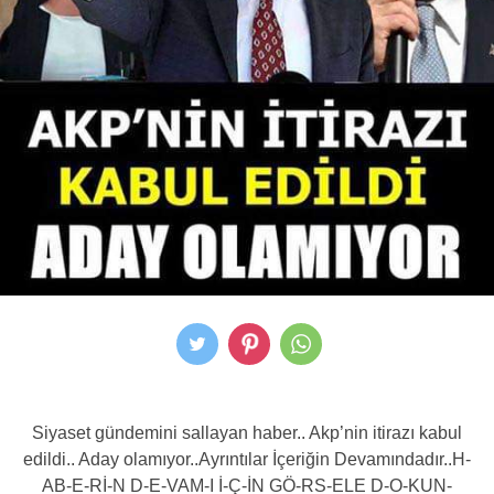
Siyaset gündemini sallayan haber.. Akp’nin itirazı kabul
edildi.. Aday olamıyor..Ayrıntılar İçeriğin Devamındadır..H-
AB-E-Rİ-N D-E-VAM-I İ-Ç-İN GÖ-RS-ELE D-O-KUN-