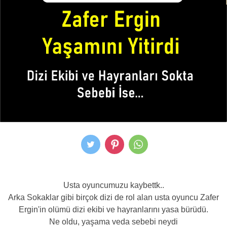
Usta oyuncumuzu kaybettk..
Arka Sokaklar gibi birçok dizi de rol alan usta oyuncu Zafer
Ergin'in olümü dizi ekibi ve hayranlarını yasa bürüdü.
Ne oldu, yaşama veda sebebi neydi