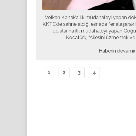
Volkan Konak’a ilk müdahaleyi yapan do
KKTC’de sahne aldığı esnada fenalaşarak 
iddialarına ilk müdahaleyi yapan Göğüs
Kocatürk, “Ailesini üzmemek v
Haberin devamını
1
2
3
4