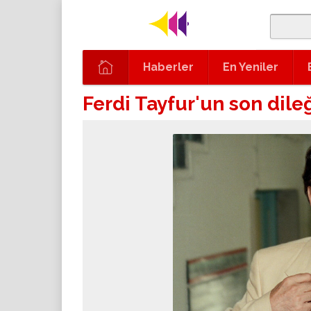
Haberler
En Yeniler
Ferdi Tayfur'un son dileğ