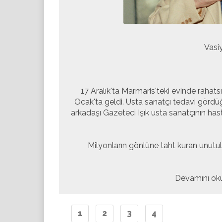
Vasiy
17 Aralık'ta Marmaris'teki evinde rahats
Ocak'ta geldi. Usta sanatçı tedavi gördü
arkadaşı Gazeteci Işık usta sanatçının hast
Milyonların gönlüne taht kuran unutul
Devamını oku
1
2
3
4